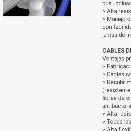
bus, inclus
> Alta resis
> Manejo d
con facili
juntas del 
CABLES D
Ventajas pr
> Fabricaci
> Cables c
> Recubrim
(resistente
libres de s
antibacter
> Alta resi
> Todas la
> Alta flexi