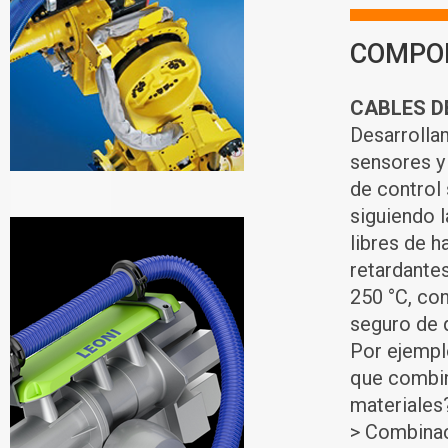
COMPO
CABLES D
Desarrolla
sensores y
de control 
siguiendo 
libres de h
retardantes
250 °C, co
seguro de q
Por ejempl
que combin
materiales?
> Combinaci