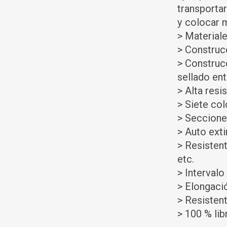
transporta
y colocar m
> Material
> Construc
> Construc
sellado en
> Alta resi
> Siete col
> Secciones
> Auto exti
> Resistent
etc.
> Interval
> Elongació
> Resistent
> 100 % lib