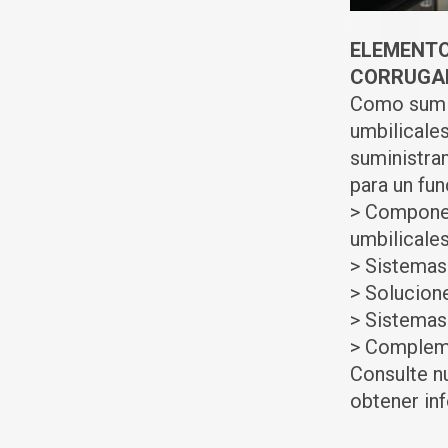
ELEMENTO
CORRUGA
Como sumin
umbilicale
suministra
para un fu
> Componen
umbilicale
> Sistemas
> Solucione
> Sistemas
> Compleme
Consulte n
obtener in