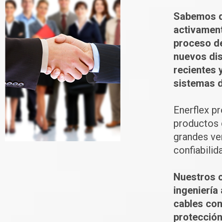
Sabemos qu
activament
proceso de
nuevos dis
recientes 
sistemas d
Enerflex p
productos 
grandes ven
confiabilid
Nuestros c
ingeniería
cables co
protección