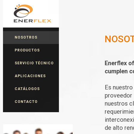
NOSO
NOSOTROS
PRODUCTOS
Enerflex o
SERVICIO TÉCNICO
cumplen co
APLICACIONES
Es nuestro
CATÁLOGOS
proveedor 
CONTACTO
nuestros c
requerimie
interconex
de alto ren