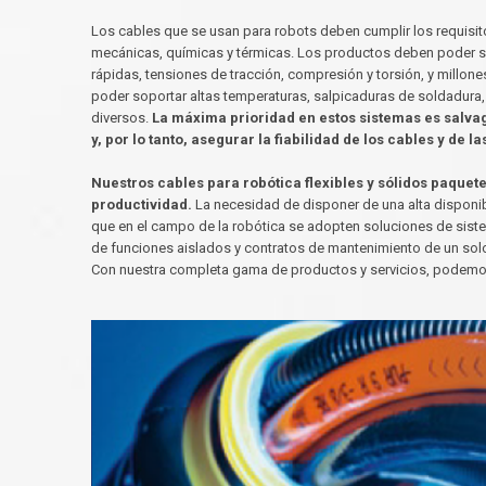
Los cables que se usan para robots deben cumplir los requisi
mecánicas, químicas y térmicas. Los productos deben poder s
rápidas, tensiones de tracción, compresión y torsión, y millon
poder soportar altas temperaturas, salpicaduras de soldadura,
diversos.
La máxima prioridad en estos sistemas es salvag
y, por lo tanto, asegurar la fiabilidad de los cables y de 
Nuestros cables para robótica flexibles y sólidos paquet
productividad.
La necesidad de disponer de una alta disponib
que en el campo de la robótica se adopten soluciones de sis
de funciones aislados y contratos de mantenimiento de un solo
Con nuestra completa gama de productos y servicios, podemos