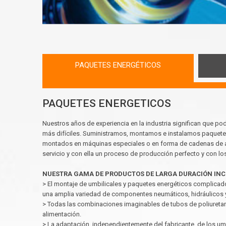
PAQUETES ENERGÉTICOS
PAQUETES ENERGETICOS
Nuestros años de experiencia en la industria significan que po
más difíciles. Suministramos, montamos e instalamos paquetes
montados en máquinas especiales o en forma de cadenas de arr
servicio y con ella un proceso de producción perfecto y con lo
NUESTRA GAMA DE PRODUCTOS DE LARGA DURACIÓN INC
> El montaje de umbilicales y paquetes energéticos complicad
una amplia variedad de componentes neumáticos, hidráulicos y
> Todas las combinaciones imaginables de tubos de poliuretan
alimentación.
> La adaptación, independientemente del fabricante, de los um